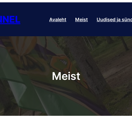
NNEL
Avaleht
Meist
Uudised ja sü
Meist