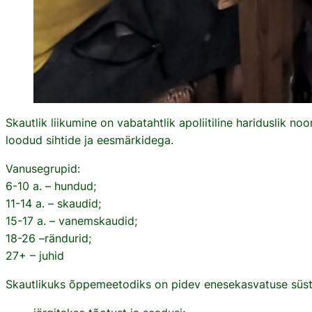
Skautlik liikumine on vabatahtlik apoliitiline hariduslik no
loodud sihtide ja eesmärkidega.
Vanusegrupid:
6-10 a. – hundud;
11-14 a. – skaudid;
15-17 a. – vanemskaudid;
18-26 –rändurid;
27+ – juhid
Skautlikuks õppemeetodiks on pidev enesekasvatuse süst