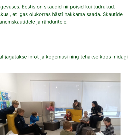
evuses. Eestis on skaudid nii poisid kui tüdrukud.
kusi, et igas olukorras hästi hakkama saada. Skautide
emskautidele ja ränduritele.
l jagatakse infot ja kogemusi ning tehakse koos midagi