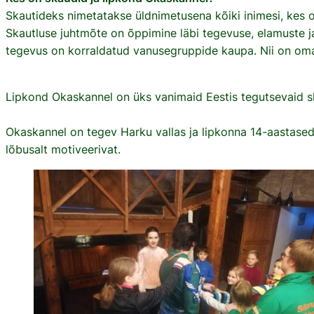
Skautideks nimetatakse üldnimetusena kõiki inimesi, kes o
Skautluse juhtmõte on õppimine läbi tegevuse, elamuste j
tegevus on korraldatud vanusegruppide kaupa. Nii on oma
Lipkond Okaskannel on üks vanimaid Eestis tegutsevaid s
Okaskannel on tegev Harku vallas ja lipkonna 14-aastased
lõbusalt motiveerivat.