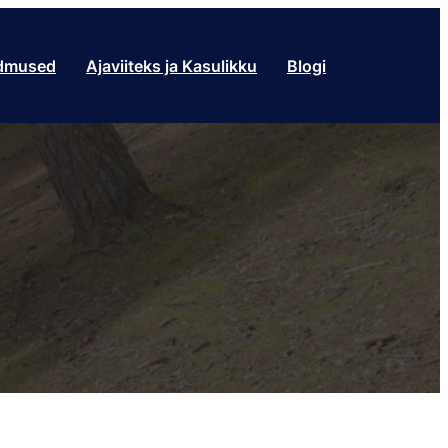
ndmused
Ajaviiteks ja Kasulikku
Blogi