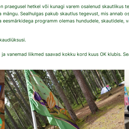
n praegusel hetkel või kunagi varem osalenud skautlikus teg
a mängu. Sealhulgas pakub skautlus tegevust, mis annab os
 eesmärkidega programm olemas hundudele, skautidele, van
kaudiüksusi.
 ja vanemad liikmed saavad kokku kord kuus OK klubis. Sea